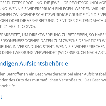
GESTÜTZTES PROFILING. DIE JEWEILIGE RECHTSGRUNDLAG
UNG. WENN SIE WIDERSPRUCH EINLEGEN, WERDEN WIR I
 KÖNNEN ZWINGENDE SCHUTZWÜRDIGE GRÜNDE FÜR DIE VE
IEGEN ODER DIE VERARBEITUNG DIENT DER GELTENDMAC
21 ABS. 1 DSGVO).
ARBEITET, UM DIREKTWERBUNG ZU BETREIBEN, SO HABEN 
 PERSONENBEZOGENER DATEN ZUM ZWECKE DERARTIGER WE
WERBUNG IN VERBINDUNG STEHT. WENN SIE WIDERSPRECH
 DIREKTWERBUNG VERWENDET (WIDERSPRUCH NACH ART. 2
ndigen Aufsichts­behörde
den Betroffenen ein Beschwerderecht bei einer Aufsichtsbeh
s oder des Orts des mutmaßlichen Verstoßes zu. Das Besch
sbehelfe.
t