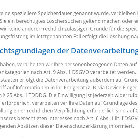
keine speziellere Speicherdauer genannt wurde, verbleiben
 Sie ein berechtigtes Löschersuchen geltend machen oder e
n wir keine anderen rechtlich zulässigen Gründe für die S
ngsfristen); im letztgenannten Fall erfolgt die Löschung na
chtsgrundlagen der Datenverarbeitung
t haben, verarbeiten wir Ihre personenbezogenen Daten auf 
enkategorien nach Art. 9 Abs. 1 DSGVO verarbeitet werden. I
aaten erfolgt die Datenverarbeitung außerdem auf Grundlag
f auf Informationen in Ihr Endgerät (z. B. via Device-Fingerp
§ 25 Abs. 1 TDDDG. Die Einwilligung ist jederzeit widerrufb
forderlich, verarbeiten wir Ihre Daten auf Grundlage des A
llung einer rechtlichen Verpflichtung erforderlich sind auf G
res berechtigten Interesses nach Art. 6 Abs. 1 lit. f DSGVO 
lgenden Absätzen dieser Datenschutzerklärung informiert.